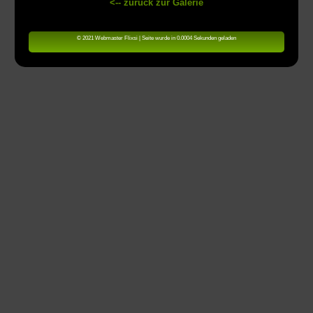
<-- zurück zur Galerie
© 2021 Webmaster Flixsi | Seite wurde in 0.0004 Sekunden geladen