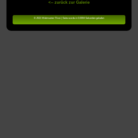
<-- zurück zur Galerie
© 2021 Webmaster Flixsi | Seite wurde in 0.0004 Sekunden geladen