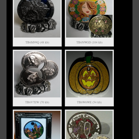
TB6M99Q (48 kb)
TB6NWGD (104 kb)
TB6V7EW (70 kb)
TB6W6WE (54 kb)