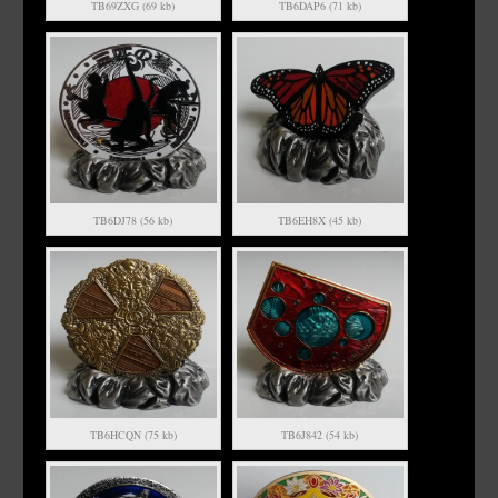
TB69ZXG (69 kb)
TB6DAP6 (71 kb)
TB6DJ78 (56 kb)
TB6EH8X (45 kb)
TB6HCQN (75 kb)
TB6J842 (54 kb)