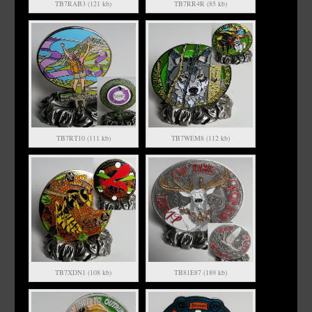
TB7RAB3 (121 kb)
TB7RR4R (85 kb)
TB7RT10 (111 kb)
TB7WEM8 (112 kb)
TB7XDN1 (108 kb)
TB81E87 (189 kb)