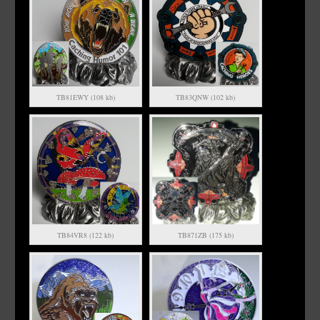
TB81EWY (108 kb)
TB83QNW (102 kb)
TB84VR8 (122 kb)
TB871ZB (175 kb)