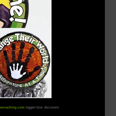
eocaching.com
loggen bzw. discovern.