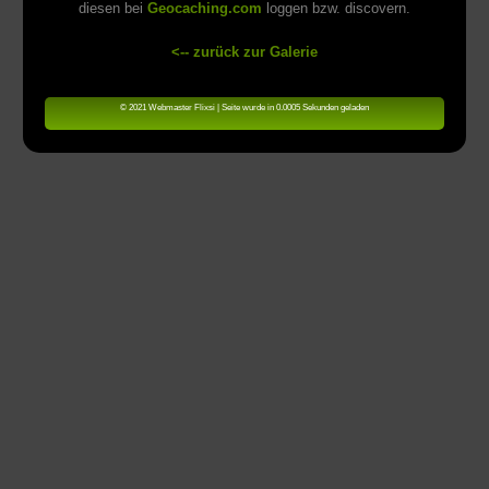
diesen bei
Geocaching.com
loggen bzw. discovern.
<-- zurück zur Galerie
© 2021 Webmaster Flixsi | Seite wurde in 0.0005 Sekunden geladen