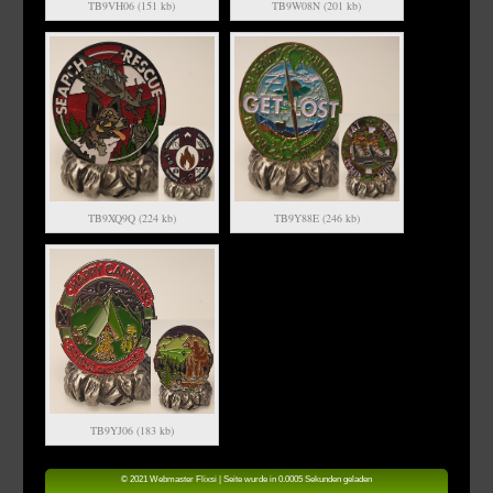
TB9VH06 (151 kb)
TB9W08N (201 kb)
TB9XQ9Q (224 kb)
TB9Y88E (246 kb)
TB9YJ06 (183 kb)
© 2021 Webmaster Flixsi | Seite wurde in 0.0005 Sekunden geladen