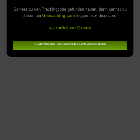
Solltest du den Trackingcode gefunden haben, dann kannst du
diesen bei
Geocaching.com
loggen bzw. discovern.
<-- zurück zur Galerie
© 2021 Webmaster Flixsi | Seite wurde in 0.0006 Sekunden geladen